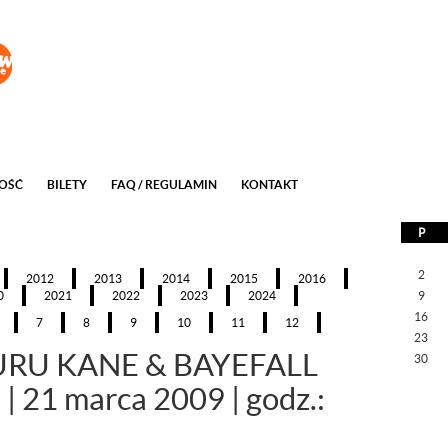
3-21---
2026-08-08/2009-03-21---
2026-08-08/2009-03-21---
2026-08-08/2009-03-
OŚĆ
BILETY
FAQ / REGULAMIN
KONTAKT
P
2
2012
2013
2014
2015
2016
0
2021
2022
2023
2024
9
16
7
8
9
10
11
12
23
NURU KANE & BAYEFALL
30
)
|
21 marca 2009 | godz.: