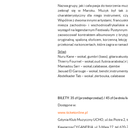
Nazwa grupy, jak i cała pasja do tworzenia m
zetknął się w Maroku. Muzyk był tak za
charakterystyczny dla niego instrument, czy
Wspólnie z dwoma innymi artystami, francuskim
miesza zachodnio- i wschodnioafrykańskie wp
wystąpił na legendarnym Festiwalu Pustynnym 
zaowocował kontraktem albumowym z brytyjsk
oryginalną, spaloną słońcem, korzenną lekcję
przekonać na koncertach, które zagra w ramac
Skład
:
Nuru Kane – wokal, gumbri (bass), gitara akust
Thierry Fournel – wokal,oud /lutnia arabska/,n’g
Mamadou Sarr – wokal,calabasse, djembe
Jaouad El Garouge – wokal, bendir,instrumenty
Abdelkader Tab – wokal ,derbouka, calabasse
BILETY: 35 zł (przedsprzedaż) / 45 zł (w dniu 
Dostępne w:
www.ticketonline.pl
Gdynia Klub Muzyczny UCHO, ul.św.Piotra 2, 
Kawiarnia CYGANERIA, ul.3-Maja 27, tel.620-