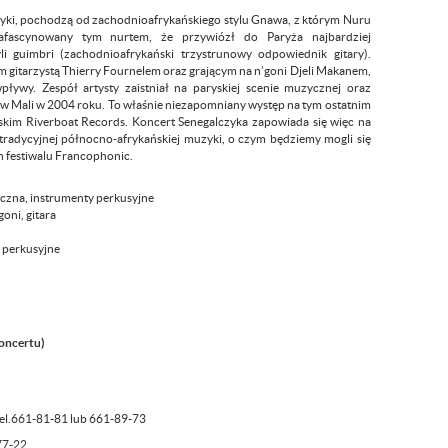
uzyki, pochodzą od zachodnioafrykańskiego stylu Gnawa, z którym Nuru
fascynowany tym nurtem, że przywiózł do Paryża najbardziej
li guimbri (zachodnioafrykański trzystrunowy odpowiednik gitary).
 gitarzystą Thierry Fournelem oraz grającym na n’goni Djeli Makanem,
ływy. Zespół artysty zaistniał na paryskiej scenie muzycznej oraz
w Mali w 2004 roku. To właśnie niezapomniany występ na tym ostatnim
im Riverboat Records. Koncert Senegalczyka zapowiada się więc na
 tradycyjnej północno-afrykańskiej muzyki, o czym będziemy mogli się
h festiwalu Francophonic.
yczna, instrumenty perkusyjne
oni, gitara
 perkusyjne
koncertu)
tel.661-81-81 lub 661-89-73
77-22