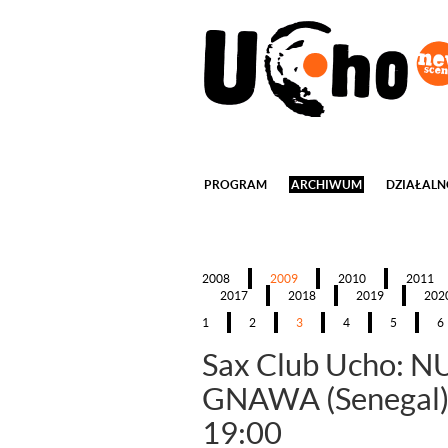
2026-08-08/2009-03-21---
2026-08-08/2009-0
PROGRAM
ARCHIWUM
DZIAŁALN
2008
2009
2010
2011
2017
2018
2019
202
1
2
3
4
5
6
Sax Club Ucho: 
GNAWA (Senegal
19:00