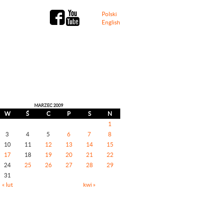
Polski
English
21---
2026-08-08/2009-03-21---
MARZEC 2009
W
Ś
C
P
S
N
1
3
4
5
6
7
8
10
11
12
13
14
15
17
18
19
20
21
22
24
25
26
27
28
29
31
« lut
kwi »