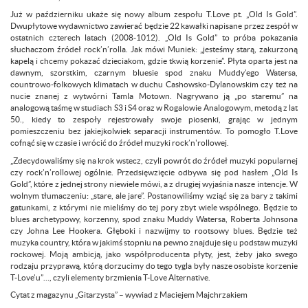
Już w październiku ukaże się nowy album zespołu T.Love pt. „Old Is Gold”.
Dwupłytowe wydawnictwo zawierać będzie 22 kawałki napisane przez zespół w
ostatnich czterech latach (2008-1012). „Old Is Gold” to próba pokazania
słuchaczom źródeł rock’n’rolla. Jak mówi Muniek: „jesteśmy starą, zakurzoną
kapelą i chcemy pokazać dzieciakom, gdzie tkwią korzenie”. Płyta oparta jest na
dawnym, szorstkim, czarnym bluesie spod znaku Muddy’ego Watersa,
countrowo-folkowych klimatach w duchu Cashowsko-Dylanowskim czy też na
nucie znanej z wytwórni Tamla Motown. Nagrywano ją „po staremu” na
analogową taśmę w studiach S3 i S4 oraz w Rogalowie Analogowym, metodą z lat
50., kiedy to zespoły rejestrowały swoje piosenki, grając w jednym
pomieszczeniu bez jakiejkolwiek separacji instrumentów. To pomogło T.Love
cofnąć się w czasie i wrócić do źródeł muzyki rock’n'rollowej.
„Zdecydowaliśmy się na krok wstecz, czyli powrót do źródeł muzyki popularnej
czy rock’n’rollowej ogólnie. Przedsięwzięcie odbywa się pod hasłem „Old Is
Gold”, które z jednej strony niewiele mówi, a z drugiej wyjaśnia nasze intencje. W
wolnym tłumaczeniu: „stare, ale jare”. Postanowiliśmy wziąć się za bary z takimi
gatunkami, z którymi nie mieliśmy do tej pory zbyt wiele wspólnego. Będzie to
blues archetypowy, korzenny, spod znaku Muddy Watersa, Roberta Johnsona
czy Johna Lee Hookera. Głęboki i nazwijmy to rootsowy blues. Będzie też
muzyka country, która w jakimś stopniu na pewno znajduje się u podstaw muzyki
rockowej. Moją ambicją, jako współproducenta płyty, jest, żeby jako swego
rodzaju przyprawą, którą dorzucimy do tego tygla były nasze osobiste korzenie
T-Love’u”…, czyli elementy brzmienia T-Love Alternative.
Cytat z magazynu „Gitarzysta” – wywiad z Maciejem Majchrzakiem