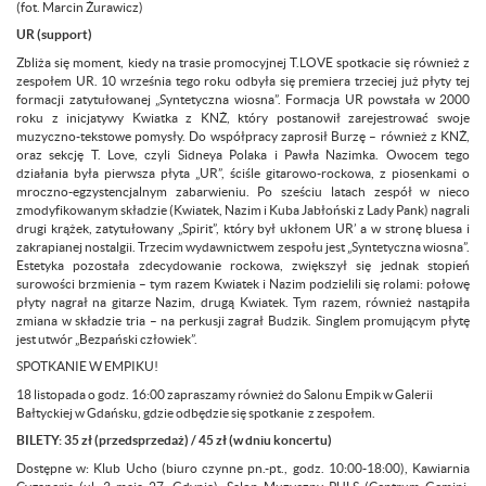
(fot. Marcin Żurawicz)
UR (support)
Zbliża się moment, kiedy na trasie promocyjnej T.LOVE spotkacie się również z
zespołem UR. 10 września tego roku odbyła się premiera trzeciej już płyty tej
formacji zatytułowanej „Syntetyczna wiosna”. Formacja UR powstała w 2000
roku z inicjatywy Kwiatka z KNŻ, który postanowił zarejestrować swoje
muzyczno-tekstowe pomysły. Do współpracy zaprosił Burzę – również z KNŻ,
oraz sekcję T. Love, czyli Sidneya Polaka i Pawła Nazimka. Owocem tego
działania była pierwsza płyta „UR”, ściśle gitarowo-rockowa, z piosenkami o
mroczno-egzystencjalnym zabarwieniu. Po sześciu latach zespół w nieco
zmodyfikowanym składzie (Kwiatek, Nazim i Kuba Jabłoński z Lady Pank) nagrali
drugi krążek, zatytułowany „Spirit”, który był ukłonem UR’ a w stronę bluesa i
zakrapianej nostalgii. Trzecim wydawnictwem zespołu jest „Syntetyczna wiosna”.
Estetyka pozostała zdecydowanie rockowa, zwiększył się jednak stopień
surowości brzmienia – tym razem Kwiatek i Nazim podzielili się rolami: połowę
płyty nagrał na gitarze Nazim, drugą Kwiatek. Tym razem, również nastąpiła
zmiana w składzie tria – na perkusji zagrał Budzik. Singlem promującym płytę
jest utwór „Bezpański człowiek”.
SPOTKANIE W EMPIKU!
18 listopada o godz. 16:00 zapraszamy również do Salonu Empik w Galerii
Bałtyckiej w Gdańsku, gdzie odbędzie się spotkanie z zespołem.
BILETY: 35 zł (przedsprzedaż) / 45 zł (w dniu koncertu)
Dostępne w: Klub Ucho (biuro czynne pn.-pt., godz. 10:00-18:00), Kawiarnia