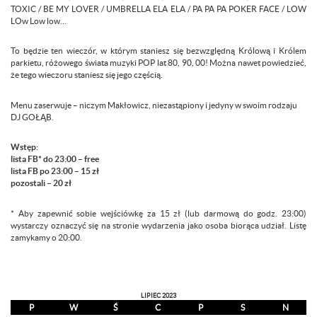
TOXIC / BE MY LOVER / UMBRELLA ELA ELA / PA PA PA POKER FACE / LOW
LOw Low low…
To będzie ten wieczór, w którym staniesz się bezwzględną Królową i Królem
parkietu, różowego świata muzyki POP lat 80, 90, 00! Można nawet powiedzieć,
że tego wieczoru staniesz się jego częścią.
Menu zaserwuje – niczym Makłowicz, niezastąpiony i jedyny w swoim rodzaju
DJ GOŁĄB.
Wstęp:
lista FB* do 23:00 – free
lista FB po 23:00 – 15 zł
pozostali – 20 zł
* Aby zapewnić sobie wejściówkę za 15 zł (lub darmową do godz. 23:00)
wystarczy oznaczyć się na stronie wydarzenia jako osoba biorąca udział. Listę
zamykamy o 20:00.
LIPIEC 2023
P
W
Ś
C
P
S
N