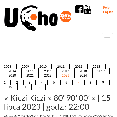
Polski
English
Menu
2008
2009
2010
2011
2012
2013
2014
2015
2016
2017
2018
2019
2020
2021
2022
2023
2024
1
2
3
4
5
6
7
8
9
10
11
12
× Kiczi Kiczi × 80′ 90′ 00′ ×
|
15
lipca 2023 | godz.: 22:00
COCO JUMBO / MACARENA / ASEREJE / LIVIN LA VIDA LOCA / WAKA WAKA /