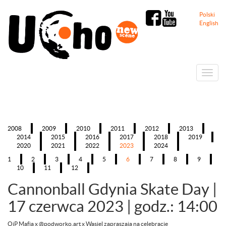
Polski
English
Menu
2008
2009
2010
2011
2012
2013
2014
2015
2016
2017
2018
2019
2020
2021
2022
2023
2024
1
2
3
4
5
6
7
8
9
10
11
12
Cannonball Gdynia Skate Day
|
17 czerwca 2023 | godz.: 14:00
OiP Mafia x @podworko.art x Wasiel zapraszają na celebrację