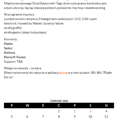
Międzynarodowego Dnia Deskorolki! Tego dnia rozkręcamy konkretny jam
sztuki ulicznej, łącząc klasykę polskich podwórek: hip-hop i skateboarding.
W programie imprezy:
contest na mini rampie w 3 kategoriach wiekowych: U12, U18 i open
best trick / hosted by Wasiel / dj set by Vazee
strefa graffiti
strefa gastro (skejci lubią slajsy)
Koncerty:
Hades
Sydoz
Asthma
Kieras ft Yomen
Support: TBA
Wstęp na zawody – za dara.
Bilety na koncerty do nabycia w aplikacji
going
w trzech pulach:
50 / 60 / 70 pln
Do zo!
CZERWIEC 2023
P
W
Ś
C
P
S
N
1
2
3
4
5
6
7
8
9
10
11