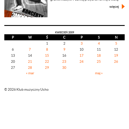
więcej
KWIECIEŃ 2009
P
W
Ś
C
P
S
N
1
2
3
4
5
6
7
8
9
10
11
12
13
14
15
16
17
18
19
20
21
22
23
24
25
26
27
28
29
30
« mar
maj »
© 2026 Klub muzyczny Ucho