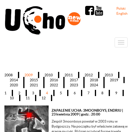
Polski
English
Menu
2008
2009
2010
2011
2012
2013
2014
2015
2016
2017
2018
2019
2020
2021
2022
2023
2024
1
2
3
4
5
6
7
8
9
10
11
12
ZAPALENIE UCHA: 3MOONBOYS, ENDRIU
|
23 kwietnia 2009 | godz.: 20:00
Zespół 3moonboys powstał w 2003 roku w
Bydgoszczy. Na początku był właściwie zabawą w
granie muzyki. Później przybrał formę trwałą.