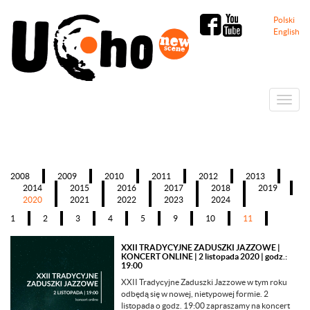
Polski
English
Menu
2008
2009
2010
2011
2012
2013
2014
2015
2016
2017
2018
2019
2020
2021
2022
2023
2024
1
2
3
4
5
9
10
11
XXII TRADYCYJNE ZADUSZKI JAZZOWE |
KONCERT ONLINE
|
2 listopada 2020 | godz.:
19:00
XXII Tradycyjne Zaduszki Jazzowe w tym roku
odbędą się w nowej, nietypowej formie. 2
listopada o godz. 19:00 zapraszamy na koncert