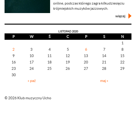
online, podczas którego zagra kilkudziesięciu
trójmiejskich muzyków jazzowych.
więcej
LISTOPAD 2020
P
W
Ś
C
P
S
N
1
2
3
4
5
6
7
8
9
10
11
12
13
14
15
16
17
18
19
20
21
22
23
24
25
26
27
28
29
30
« paź
maj »
© 2026 Klub muzyczny Ucho